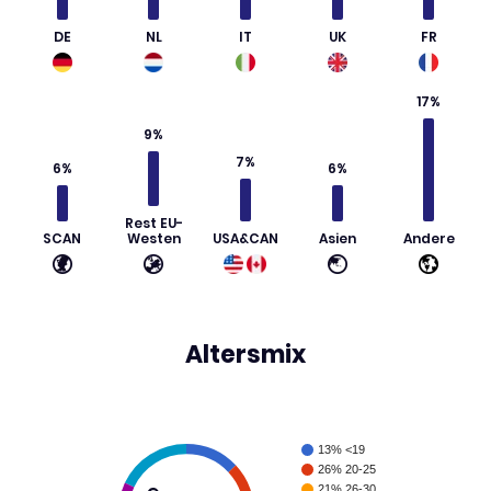
DE
NL
IT
UK
FR
17%
9%
7%
6%
6%
Rest EU-
SCAN
Westen
USA&CAN
Asien
Andere
Altersmix
13% <19
26% 20-25
13%
18%
21% 26-30