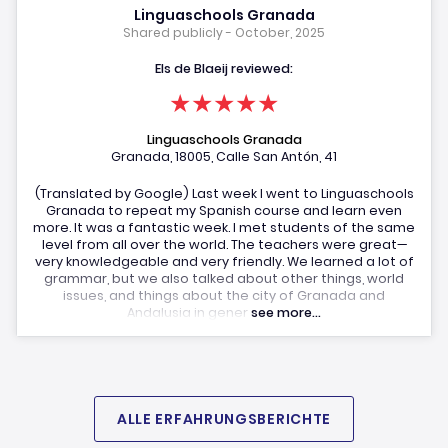
Linguaschools Granada
Shared publicly - October, 2025
Els de Blaeij reviewed:
★★★★★
Linguaschools Granada
Granada, 18005, Calle San Antón, 41
(Translated by Google) Last week I went to Linguaschools
Granada to repeat my Spanish course and learn even
more. It was a fantastic week. I met students of the same
level from all over the world. The teachers were great—
very knowledgeable and very friendly. We learned a lot of
grammar, but we also talked about other things, world
issues, and things about the city of Granada and
Andalusia in gener
see more...
ALLE ERFAHRUNGSBERICHTE